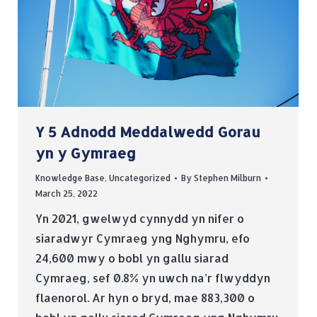
Y 5 Adnodd Meddalwedd Gorau
yn y Gymraeg
Knowledge Base
,
Uncategorized
By
Stephen Milburn
March 25, 2022
Yn 2021, gwelwyd cynnydd yn nifer o
siaradwyr Cymraeg yng Nghymru, efo
24,600 mwy o bobl yn gallu siarad
Cymraeg, sef 0.8% yn uwch na’r flwyddyn
flaenorol. Ar hyn o bryd, mae 883,300 o